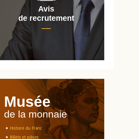
Avis
de recrutement
d
Musée
de la monnaie
Histoire du Franc
Billets et pièces