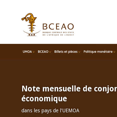
Skip
to
main
content
UMOA
BCEAO
Billets et pièces
Politique monétaire
Note mensuelle de conjo
économique
dans les pays de l'UEMOA