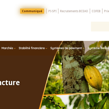
Menu
Communiqué
PI-SPI
Recrutements BCEAO
COFEB
Pri
Top
Marchés
Stabilité financière
Systèmes de paiement
Système bancair
ncture