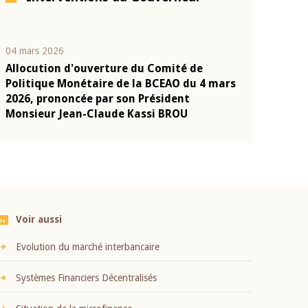
04 mars 2026
22 juillet 2026
Allocution d'ouverture du Comité de
Mot introduc
n
Politique Monétaire de la BCEAO du 4 mars
Claude Kassi
2026, prononcée par son Président
présentation
Monsieur Jean-Claude Kassi BROU
BCEAO
Voir aussi
Evolution du marché interbancaire
Systèmes Financiers Décentralisés