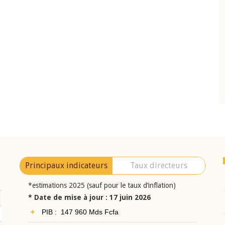
10 juin 2026
eur Jean-
Allocution d'ouverture du Comité de
a cérémonie de
Politique Monétaire de la BCEAO du 10 jui
uel 2025 de la
2026, prononcée par son Président
Monsieur Jean-Claude Kassi BROU
Principaux indicateurs
Taux directeurs
*estimations 2025 (sauf pour le taux d’inflation)
* Date de mise à jour : 17 juin 2026
PIB : 147 960 Mds Fcfa