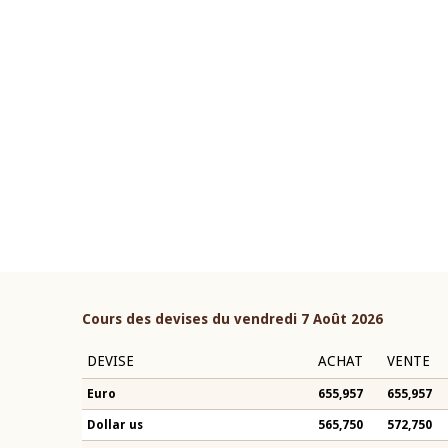
22 juillet 2026
ouverture du Comité de
Mot introductif du Gouvern
étaire de la BCEAO du 4 mars
Claude Kassi BROU lors de l
ée par son Président
présentation du rapport ann
n-Claude Kassi BROU
BCEAO
Cours des devises du vendredi 7 Août 2026
DEVISE
ACHAT
VENTE
Euro
655,957
655,957
Dollar us
565,750
572,750