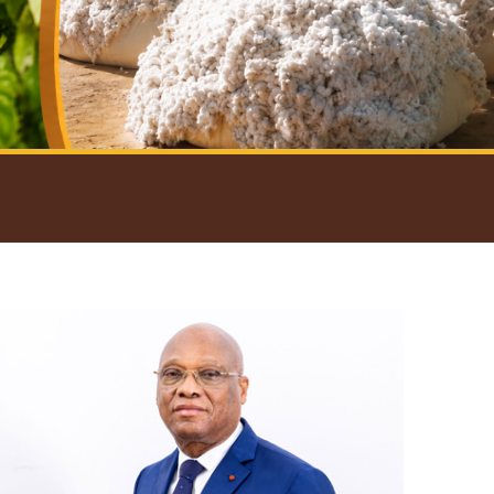
introductif du Gouverneur
Open
configuration
options