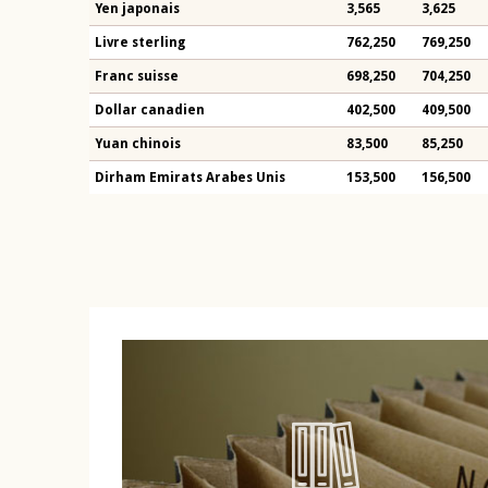
Yen japonais
3,565
3,625
Livre sterling
762,250
769,250
Franc suisse
698,250
704,250
Dollar canadien
402,500
409,500
Yuan chinois
83,500
85,250
Dirham Emirats Arabes Unis
153,500
156,500