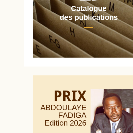
Catalogue
nt
des publications
PRIX
ABDOULAYE
FADIGA
Edition 20
26