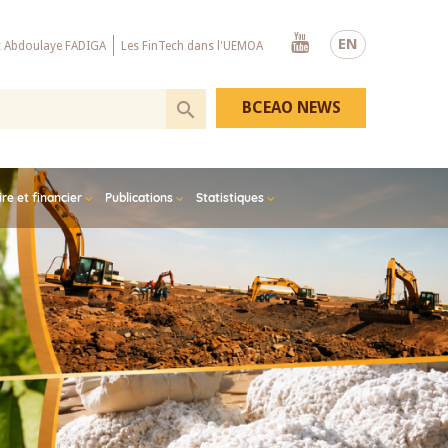
Youtube
EN
x Abdoulaye FADIGA
Les FinTech dans l'UEMOA
BCEAO NEWS
e et financier
Publications
Statistiques