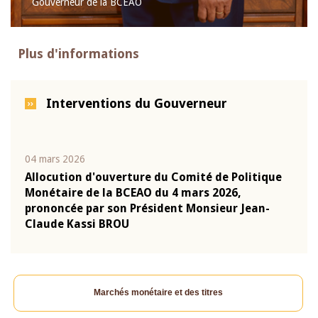
Gouverneur de la BCEAO
Plus d'informations
Interventions du Gouverneur
04 mars 2026
22 ju
que
Allocution d'ouverture du Comité de Politique
Mot 
Monétaire de la BCEAO du 4 mars 2026,
Kass
-
prononcée par son Président Monsieur Jean-
prés
Claude Kassi BROU
BCE
Marchés monétaire et des titres