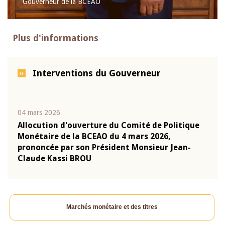
Gouverneur de la BCEAO
Plus d'informations
Interventions du Gouverneur
04 mars 2026
22 ju
que
Allocution d'ouverture du Comité de Politique
Mot 
Monétaire de la BCEAO du 4 mars 2026,
Kass
-
prononcée par son Président Monsieur Jean-
prés
Claude Kassi BROU
BCE
Marchés monétaire et des titres