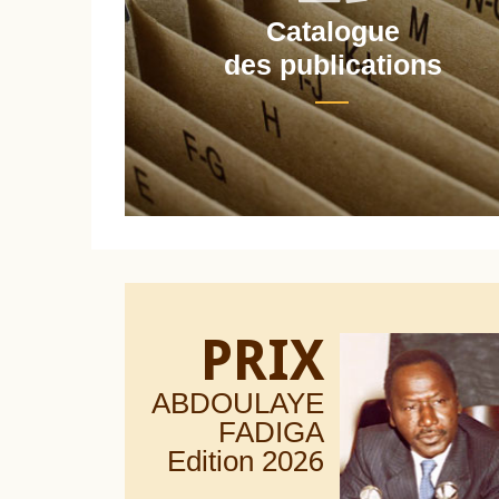
Catalogue
nt
des publications
PRIX
ABDOULAYE
FADIGA
Edition 20
26