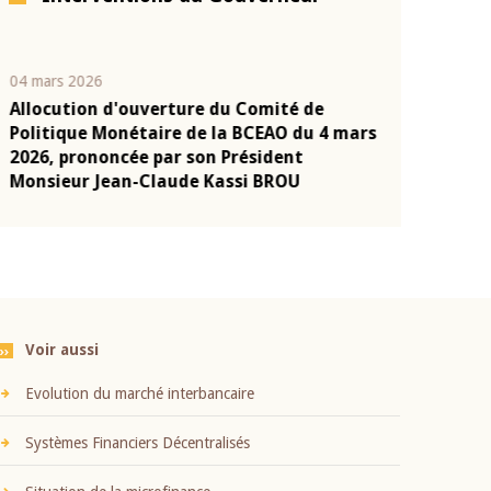
04 mars 2026
22 juillet 2026
Allocution d'ouverture du Comité de
Mot introduc
n
Politique Monétaire de la BCEAO du 4 mars
Claude Kassi
2026, prononcée par son Président
présentation
Monsieur Jean-Claude Kassi BROU
BCEAO
Voir aussi
Evolution du marché interbancaire
Systèmes Financiers Décentralisés