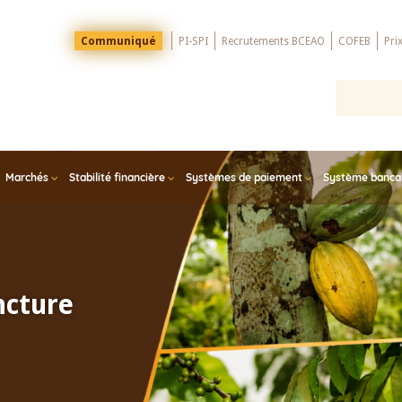
Menu
Communiqué
PI-SPI
Recrutements BCEAO
COFEB
Pri
Top
Marchés
Stabilité financière
Systèmes de paiement
Système bancair
ncture