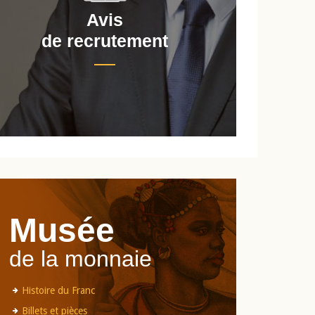
Avis
de recrutement
d
Musée
de la monnaie
Histoire du Franc
Billets et pièces