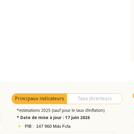
10 juin 2026
eur Jean-
Allocution d'ouverture du Comité de
a cérémonie de
Politique Monétaire de la BCEAO du 10 jui
uel 2025 de la
2026, prononcée par son Président
Monsieur Jean-Claude Kassi BROU
Principaux indicateurs
Taux directeurs
*estimations 2025 (sauf pour le taux d’inflation)
* Date de mise à jour : 17 juin 2026
PIB : 147 960 Mds Fcfa