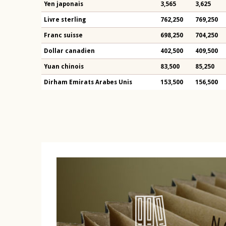
Yen japonais
3,565
3,625
Livre sterling
762,250
769,250
Franc suisse
698,250
704,250
Dollar canadien
402,500
409,500
Yuan chinois
83,500
85,250
Dirham Emirats Arabes Unis
153,500
156,500