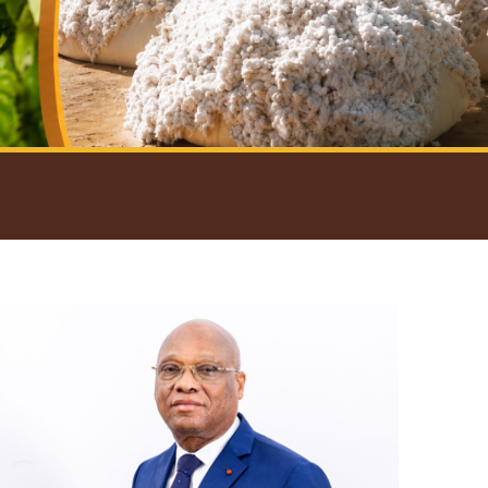
introductif du Gouverneur
Open
configuration
options