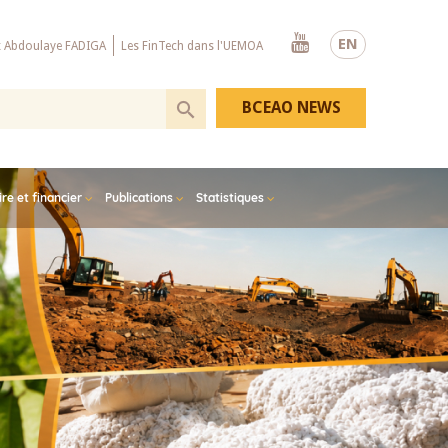
Youtube
EN
x Abdoulaye FADIGA
Les FinTech dans l'UEMOA
BCEAO NEWS
e et financier
Publications
Statistiques