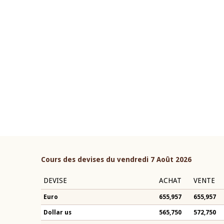
22 juillet 2026
ouverture du Comité de
Mot introductif du Gouvern
étaire de la BCEAO du 4 mars
Claude Kassi BROU lors de l
ée par son Président
présentation du rapport ann
n-Claude Kassi BROU
BCEAO
Cours des devises du vendredi 7 Août 2026
DEVISE
ACHAT
VENTE
Euro
655,957
655,957
Dollar us
565,750
572,750