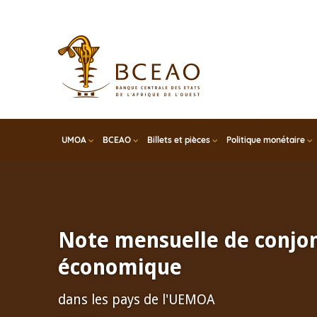
Skip
to
main
content
UMOA
BCEAO
Billets et pièces
Politique monétaire
Note mensuelle de conjo
économique
dans les pays de l'UEMOA