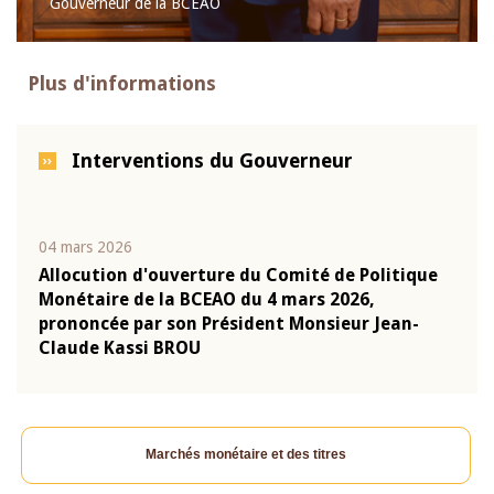
Gouverneur de la BCEAO
Plus d'informations
Interventions du Gouverneur
04 mars 2026
22 ju
que
Allocution d'ouverture du Comité de Politique
Mot 
Monétaire de la BCEAO du 4 mars 2026,
Kass
-
prononcée par son Président Monsieur Jean-
prés
Claude Kassi BROU
BCE
Marchés monétaire et des titres