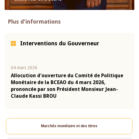
Plus d'informations
Interventions du Gouverneur
04 mars 2026
22 ju
que
Allocution d'ouverture du Comité de Politique
Mot 
Monétaire de la BCEAO du 4 mars 2026,
Kass
-
prononcée par son Président Monsieur Jean-
prés
Claude Kassi BROU
BCE
Marchés monétaire et des titres