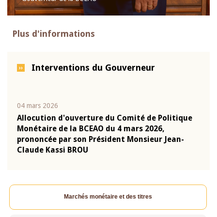
Plus d'informations
Interventions du Gouverneur
04 mars 2026
22 ju
que
Allocution d'ouverture du Comité de Politique
Mot 
Monétaire de la BCEAO du 4 mars 2026,
Kass
-
prononcée par son Président Monsieur Jean-
prés
Claude Kassi BROU
BCE
Marchés monétaire et des titres