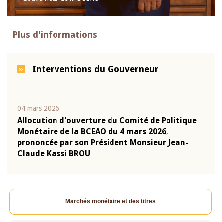
Plus d'informations
Interventions du Gouverneur
04 mars 2026
22 ju
que
Allocution d'ouverture du Comité de Politique
Mot 
Monétaire de la BCEAO du 4 mars 2026,
Kass
-
prononcée par son Président Monsieur Jean-
prés
Claude Kassi BROU
BCE
Marchés monétaire et des titres