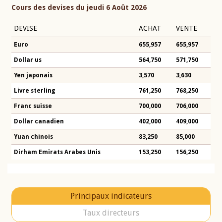
Cours des devises du jeudi 6 Août 2026
DEVISE
ACHAT
VENTE
Euro
655,957
655,957
Dollar us
564,750
571,750
Yen japonais
3,570
3,630
Livre sterling
761,250
768,250
Franc suisse
700,000
706,000
Dollar canadien
402,000
409,000
Yuan chinois
83,250
85,000
Dirham Emirats Arabes Unis
153,250
156,250
Principaux indicateurs
Taux directeurs