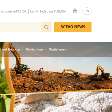
Youtube
EN
x Abdoulaye FADIGA
Les FinTech dans l'UEMOA
BCEAO NEWS
e et financier
Publications
Statistiques