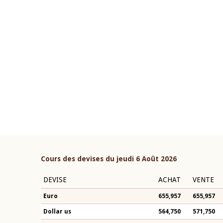
22 juillet 2026
ouverture du Comité de
Mot introductif du Gouvern
étaire de la BCEAO du 4 mars
Claude Kassi BROU lors de l
ée par son Président
présentation du rapport ann
n-Claude Kassi BROU
BCEAO
Cours des devises du jeudi 6 Août 2026
DEVISE
ACHAT
VENTE
Euro
655,957
655,957
Dollar us
564,750
571,750