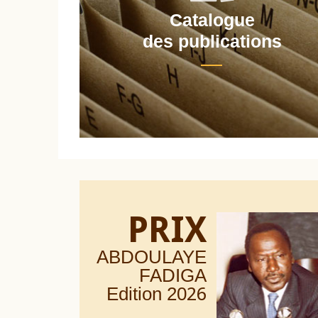
Catalogue
nt
des publications
PRIX
ABDOULAYE
FADIGA
Edition 20
26