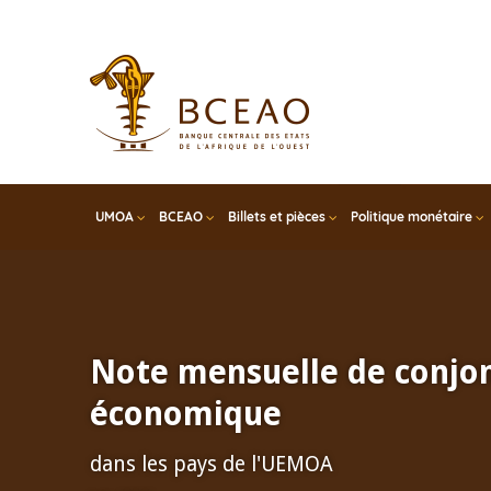
Skip
to
main
content
UMOA
BCEAO
Billets et pièces
Politique monétaire
Note mensuelle de conjo
économique
dans les pays de l'UEMOA