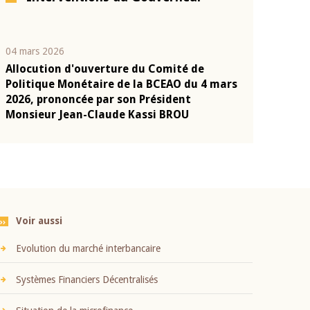
04 mars 2026
22 juillet 2026
Allocution d'ouverture du Comité de
Mot introduc
n
Politique Monétaire de la BCEAO du 4 mars
Claude Kassi
2026, prononcée par son Président
présentation
Monsieur Jean-Claude Kassi BROU
BCEAO
Voir aussi
Evolution du marché interbancaire
Systèmes Financiers Décentralisés