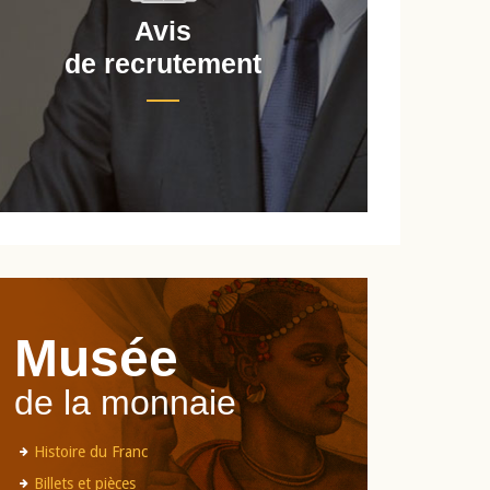
Avis
de recrutement
d
Musée
de la monnaie
Histoire du Franc
Billets et pièces