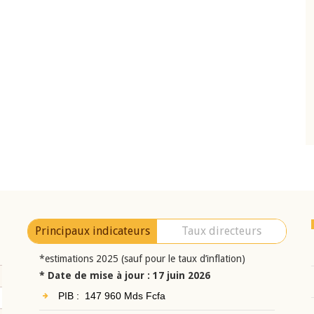
10 juin 2026
eur Jean-
Allocution d'ouverture du Comité de
a cérémonie de
Politique Monétaire de la BCEAO du 10 jui
uel 2025 de la
2026, prononcée par son Président
Monsieur Jean-Claude Kassi BROU
Principaux indicateurs
Taux directeurs
*estimations 2025 (sauf pour le taux d’inflation)
* Date de mise à jour : 17 juin 2026
PIB : 147 960 Mds Fcfa