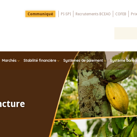
Menu
Communiqué
PI-SPI
Recrutements BCEAO
COFEB
Pri
Top
Marchés
Stabilité financière
Systèmes de paiement
Système bancair
ncture