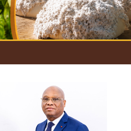
introductif du Gouverneur
Open
configuration
options