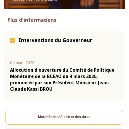
Plus d'informations
Interventions du Gouverneur
04 mars 2026
22 ju
que
Allocution d'ouverture du Comité de Politique
Mot 
Monétaire de la BCEAO du 4 mars 2026,
Kass
-
prononcée par son Président Monsieur Jean-
prés
Claude Kassi BROU
BCE
Marchés monétaire et des titres