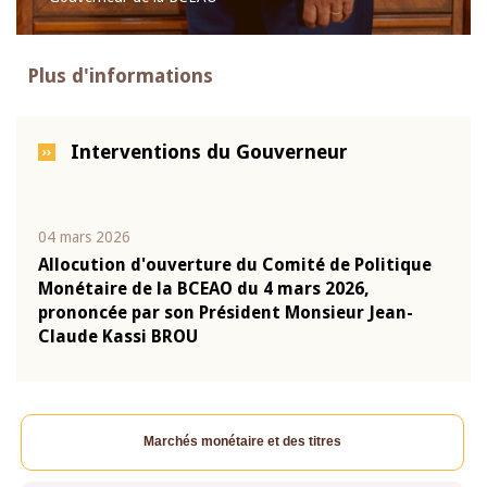
Plus d'informations
Interventions du Gouverneur
04 mars 2026
22 ju
que
Allocution d'ouverture du Comité de Politique
Mot 
Monétaire de la BCEAO du 4 mars 2026,
Kass
-
prononcée par son Président Monsieur Jean-
prés
Claude Kassi BROU
BCE
Marchés monétaire et des titres