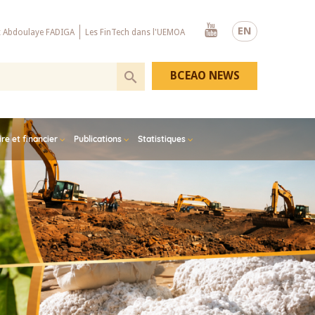
Youtube
EN
x Abdoulaye FADIGA
Les FinTech dans l'UEMOA
BCEAO NEWS
e et financier
Publications
Statistiques