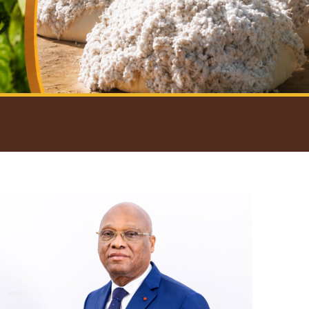
introductif du Gouverneur
Open
configuration
options