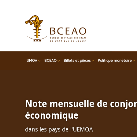
Skip
to
main
content
UMOA
BCEAO
Billets et pièces
Politique monétaire
Note mensuelle de conjo
économique
dans les pays de l'UEMOA