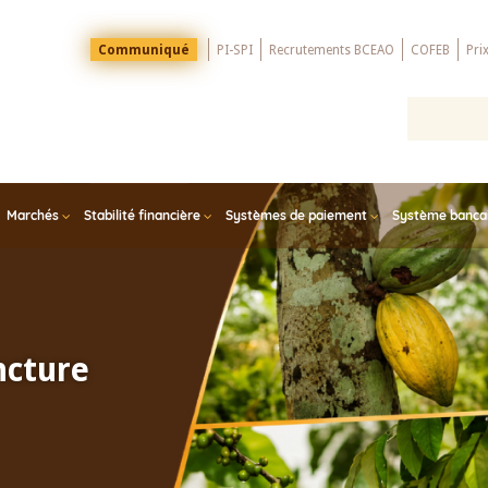
Menu
Communiqué
PI-SPI
Recrutements BCEAO
COFEB
Pri
Top
Marchés
Stabilité financière
Systèmes de paiement
Système bancair
ncture