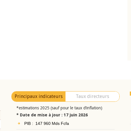
10 juin 2026
eur Jean-
Allocution d'ouverture du Comité de
a cérémonie de
Politique Monétaire de la BCEAO du 10 jui
uel 2025 de la
2026, prononcée par son Président
Monsieur Jean-Claude Kassi BROU
Principaux indicateurs
Taux directeurs
*estimations 2025 (sauf pour le taux d’inflation)
* Date de mise à jour : 17 juin 2026
PIB : 147 960 Mds Fcfa