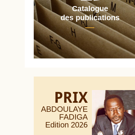
Catalogue
nt
des publications
PRIX
ABDOULAYE
FADIGA
Edition 20
26