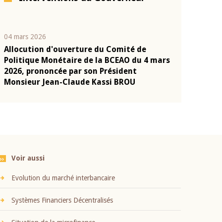
04 mars 2026
22 juillet 2026
Allocution d'ouverture du Comité de
Mot introduc
n
Politique Monétaire de la BCEAO du 4 mars
Claude Kassi
2026, prononcée par son Président
présentation
Monsieur Jean-Claude Kassi BROU
BCEAO
Voir aussi
Evolution du marché interbancaire
Systèmes Financiers Décentralisés