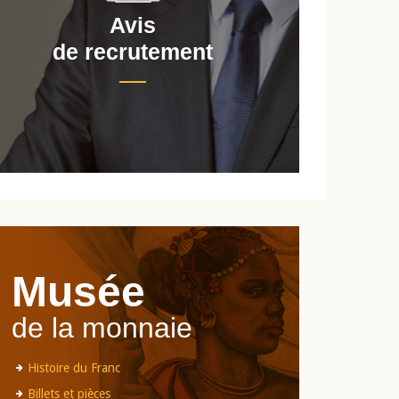
Avis
de recrutement
d
Musée
de la monnaie
Histoire du Franc
Billets et pièces