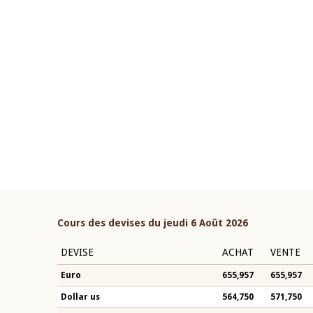
22 juillet 2026
ouverture du Comité de
Mot introductif du Gouvern
étaire de la BCEAO du 4 mars
Claude Kassi BROU lors de l
ée par son Président
présentation du rapport ann
n-Claude Kassi BROU
BCEAO
Cours des devises du jeudi 6 Août 2026
DEVISE
ACHAT
VENTE
Euro
655,957
655,957
Dollar us
564,750
571,750