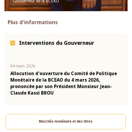
Gouverneur de la BCEAO
Plus d'informations
Interventions du Gouverneur
04 mars 2026
22 ju
que
Allocution d'ouverture du Comité de Politique
Mot 
Monétaire de la BCEAO du 4 mars 2026,
Kass
-
prononcée par son Président Monsieur Jean-
prés
Claude Kassi BROU
BCE
Marchés monétaire et des titres