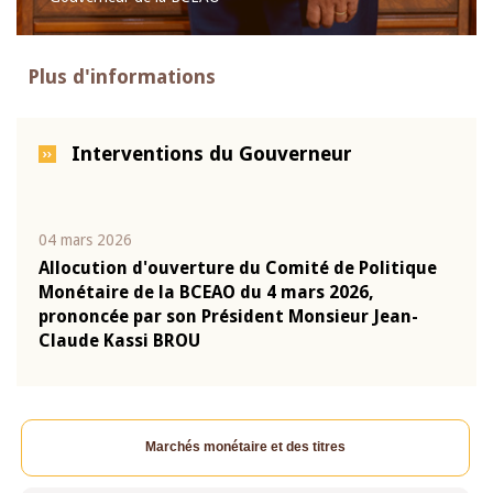
Plus d'informations
Interventions du Gouverneur
04 mars 2026
22 ju
que
Allocution d'ouverture du Comité de Politique
Mot 
Monétaire de la BCEAO du 4 mars 2026,
Kass
-
prononcée par son Président Monsieur Jean-
prés
Claude Kassi BROU
BCE
Marchés monétaire et des titres