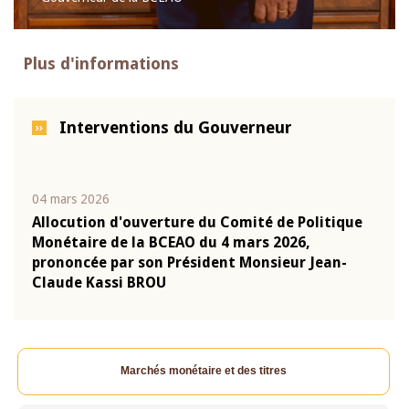
Plus d'informations
Interventions du Gouverneur
04 mars 2026
22 ju
que
Allocution d'ouverture du Comité de Politique
Mot 
Monétaire de la BCEAO du 4 mars 2026,
Kass
-
prononcée par son Président Monsieur Jean-
prés
Claude Kassi BROU
BCE
Marchés monétaire et des titres