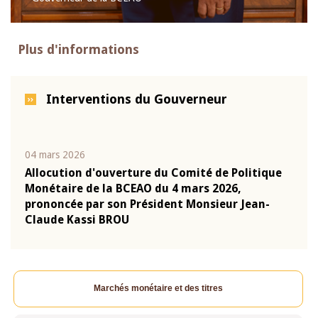
Plus d'informations
Interventions du Gouverneur
04 mars 2026
22 ju
que
Allocution d'ouverture du Comité de Politique
Mot 
Monétaire de la BCEAO du 4 mars 2026,
Kass
-
prononcée par son Président Monsieur Jean-
prés
Claude Kassi BROU
BCE
Marchés monétaire et des titres