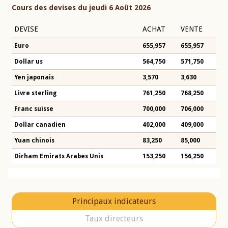
Cours des devises du jeudi 6 Août 2026
DEVISE
ACHAT
VENTE
Euro
655,957
655,957
Dollar us
564,750
571,750
Yen japonais
3,570
3,630
Livre sterling
761,250
768,250
Franc suisse
700,000
706,000
Dollar canadien
402,000
409,000
Yuan chinois
83,250
85,000
Dirham Emirats Arabes Unis
153,250
156,250
Principaux indicateurs
Taux directeurs