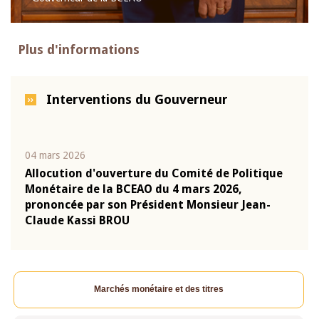
Plus d'informations
Interventions du Gouverneur
04 mars 2026
22 ju
que
Allocution d'ouverture du Comité de Politique
Mot 
Monétaire de la BCEAO du 4 mars 2026,
Kass
-
prononcée par son Président Monsieur Jean-
prés
Claude Kassi BROU
BCE
Marchés monétaire et des titres