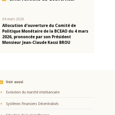
04 mars 2026
22 juillet 2026
Allocution d'ouverture du Comité de
Mot introduc
n
Politique Monétaire de la BCEAO du 4 mars
Claude Kassi
2026, prononcée par son Président
présentation
Monsieur Jean-Claude Kassi BROU
BCEAO
Voir aussi
Evolution du marché interbancaire
Systèmes Financiers Décentralisés