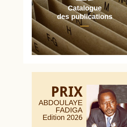
Catalogue
nt
des publications
PRIX
ABDOULAYE
FADIGA
Edition 20
26