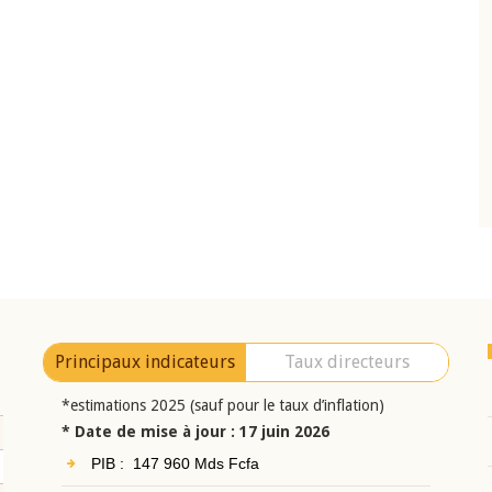
10 juin 2026
eur Jean-
Allocution d'ouverture du Comité de
a cérémonie de
Politique Monétaire de la BCEAO du 10 jui
uel 2025 de la
2026, prononcée par son Président
Monsieur Jean-Claude Kassi BROU
Principaux indicateurs
Taux directeurs
*estimations 2025 (sauf pour le taux d’inflation)
* Date de mise à jour : 17 juin 2026
PIB : 147 960 Mds Fcfa