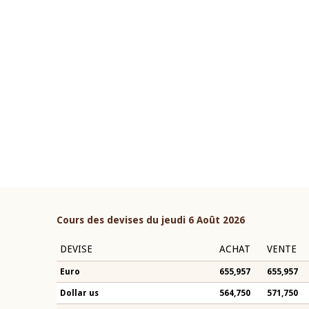
22 juillet 2026
ouverture du Comité de
Mot introductif du Gouvern
étaire de la BCEAO du 4 mars
Claude Kassi BROU lors de l
ée par son Président
présentation du rapport ann
n-Claude Kassi BROU
BCEAO
Cours des devises du jeudi 6 Août 2026
DEVISE
ACHAT
VENTE
Euro
655,957
655,957
Dollar us
564,750
571,750