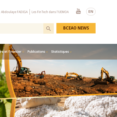
Youtube
EN
x Abdoulaye FADIGA
Les FinTech dans l'UEMOA
BCEAO NEWS
e et financier
Publications
Statistiques