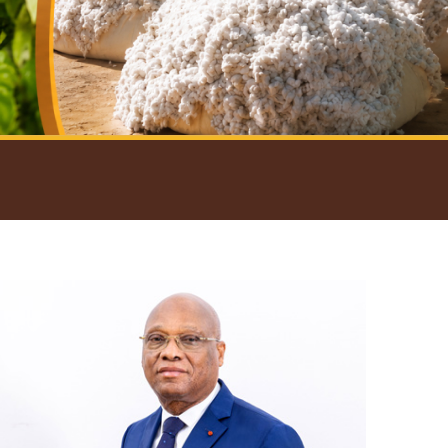
introductif du Gouverneur
Open
configuration
options