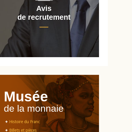
Avis
de recrutement
d
Musée
de la monnaie
Histoire du Franc
Billets et pièces