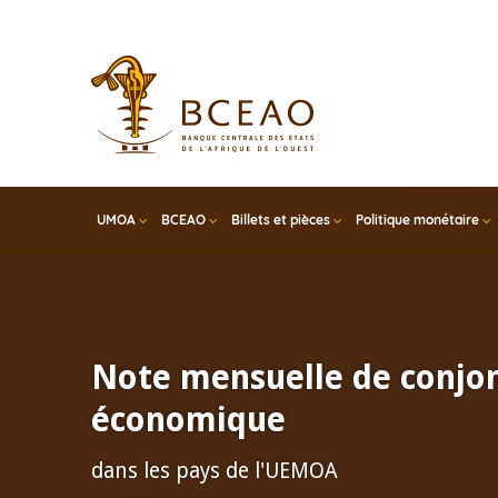
Skip
to
main
content
UMOA
BCEAO
Billets et pièces
Politique monétaire
Note mensuelle de conjo
économique
dans les pays de l'UEMOA