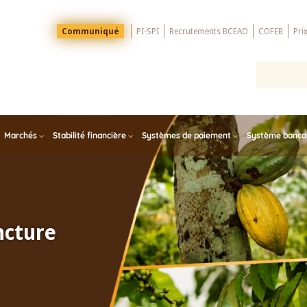
Menu
Communiqué
PI-SPI
Recrutements BCEAO
COFEB
Pri
Top
Marchés
Stabilité financière
Systèmes de paiement
Système bancair
ncture