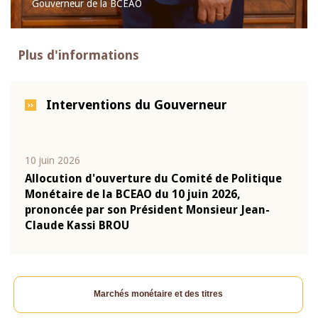
Gouverneur de la BCEAO
Plus d'informations
Interventions du Gouverneur
10 juin 2026
04 m
e
Allocution d'ouverture du Comité de Politique
Allo
Monétaire de la BCEAO du 10 juin 2026,
Moné
prononcée par son Président Monsieur Jean-
pron
Claude Kassi BROU
Clau
Marchés monétaire et des titres