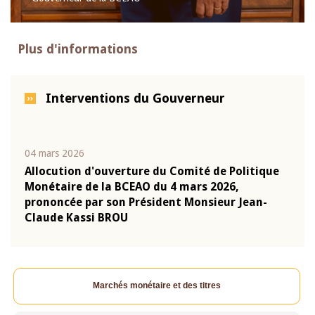
Plus d'informations
Interventions du Gouverneur
04 mars 2026
22 ju
que
Allocution d'ouverture du Comité de Politique
Mot 
Monétaire de la BCEAO du 4 mars 2026,
Kass
-
prononcée par son Président Monsieur Jean-
prés
Claude Kassi BROU
BCE
Marchés monétaire et des titres