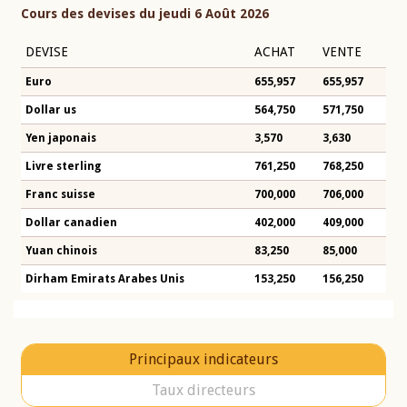
Cours des devises du jeudi 6 Août 2026
DEVISE
ACHAT
VENTE
Euro
655,957
655,957
Dollar us
564,750
571,750
Yen japonais
3,570
3,630
Livre sterling
761,250
768,250
Franc suisse
700,000
706,000
Dollar canadien
402,000
409,000
Yuan chinois
83,250
85,000
Dirham Emirats Arabes Unis
153,250
156,250
Principaux indicateurs
Taux directeurs