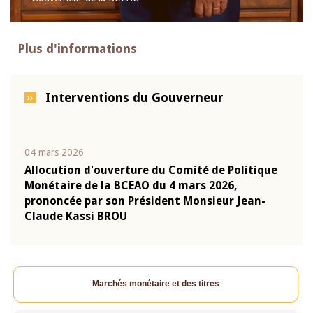
Plus d'informations
Interventions du Gouverneur
04 mars 2026
22 ju
que
Allocution d'ouverture du Comité de Politique
Mot 
Monétaire de la BCEAO du 4 mars 2026,
Kass
-
prononcée par son Président Monsieur Jean-
prés
Claude Kassi BROU
BCE
Marchés monétaire et des titres