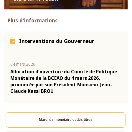
Plus d'informations
Interventions du Gouverneur
04 mars 2026
22 ju
que
Allocution d'ouverture du Comité de Politique
Mot 
Monétaire de la BCEAO du 4 mars 2026,
Kass
-
prononcée par son Président Monsieur Jean-
prés
Claude Kassi BROU
BCE
Marchés monétaire et des titres