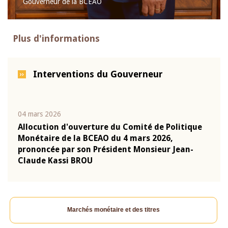
Gouverneur de la BCEAO
Plus d'informations
Interventions du Gouverneur
04 mars 2026
22 ju
que
Allocution d'ouverture du Comité de Politique
Mot 
Monétaire de la BCEAO du 4 mars 2026,
Kass
-
prononcée par son Président Monsieur Jean-
prés
Claude Kassi BROU
BCE
Marchés monétaire et des titres