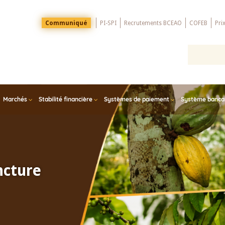
Menu
Communiqué
PI-SPI
Recrutements BCEAO
COFEB
Pri
Top
Marchés
Stabilité financière
Systèmes de paiement
Système bancair
ncture