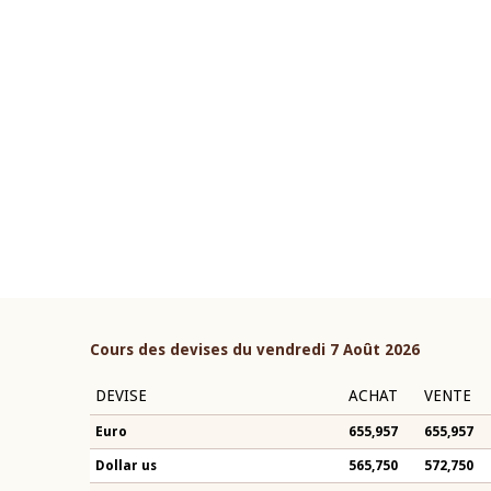
22 juillet 2026
ouverture du Comité de
Mot introductif du Gouvern
étaire de la BCEAO du 4 mars
Claude Kassi BROU lors de l
ée par son Président
présentation du rapport ann
n-Claude Kassi BROU
BCEAO
Cours des devises du vendredi 7 Août 2026
DEVISE
ACHAT
VENTE
Euro
655,957
655,957
Dollar us
565,750
572,750