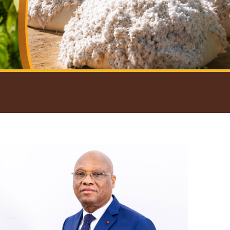
introductif du Gouverneur
Open
configuration
options