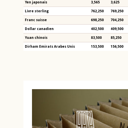
Yen japonais
3,565
3,625
Livre sterling
762,250
769,250
Franc suisse
698,250
704,250
Dollar canadien
402,500
409,500
Yuan chinois
83,500
85,250
Dirham Emirats Arabes Unis
153,500
156,500