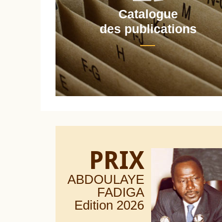
Catalogue
nt
des publications
PRIX
ABDOULAYE
FADIGA
Edition 20
26