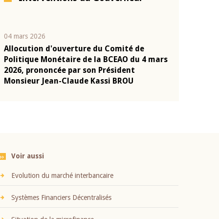
04 mars 2026
22 juillet 2026
Allocution d'ouverture du Comité de
Mot introduc
n
Politique Monétaire de la BCEAO du 4 mars
Claude Kassi
2026, prononcée par son Président
présentation
Monsieur Jean-Claude Kassi BROU
BCEAO
Voir aussi
Evolution du marché interbancaire
Systèmes Financiers Décentralisés