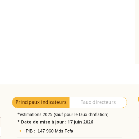
10 juin 2026
eur Jean-
Allocution d'ouverture du Comité de
a cérémonie de
Politique Monétaire de la BCEAO du 10 jui
uel 2025 de la
2026, prononcée par son Président
Monsieur Jean-Claude Kassi BROU
Principaux indicateurs
Taux directeurs
*estimations 2025 (sauf pour le taux d’inflation)
* Date de mise à jour : 17 juin 2026
PIB : 147 960 Mds Fcfa