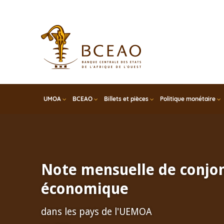
Skip
to
main
content
UMOA
BCEAO
Billets et pièces
Politique monétaire
Note mensuelle de conjo
économique
dans les pays de l'UEMOA