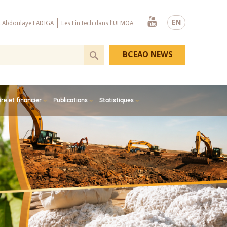
Youtube
EN
x Abdoulaye FADIGA
Les FinTech dans l'UEMOA
BCEAO NEWS
e et financier
Publications
Statistiques