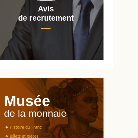
Avis
de recrutement
d
Musée
de la monnaie
Histoire du Franc
Billets et pièces