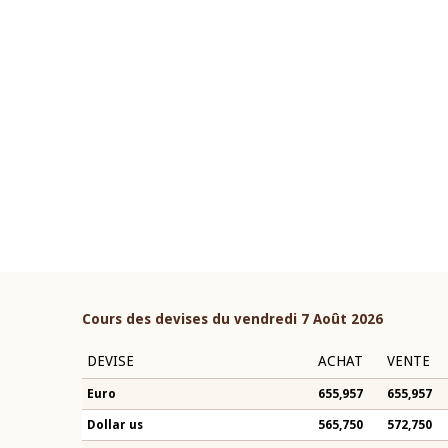
22 juillet 2026
ouverture du Comité de
Mot introductif du Gouvern
étaire de la BCEAO du 4 mars
Claude Kassi BROU lors de l
ée par son Président
présentation du rapport ann
n-Claude Kassi BROU
BCEAO
Cours des devises du vendredi 7 Août 2026
DEVISE
ACHAT
VENTE
Euro
655,957
655,957
Dollar us
565,750
572,750