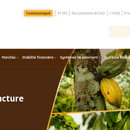
Menu
Communiqué
PI-SPI
Recrutements BCEAO
COFEB
Pri
Top
Marchés
Stabilité financière
Systèmes de paiement
Système bancair
ncture