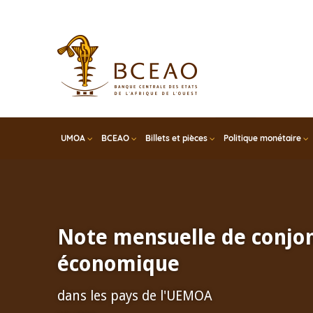
Skip
to
main
content
UMOA
BCEAO
Billets et pièces
Politique monétaire
Note mensuelle de conjo
économique
dans les pays de l'UEMOA