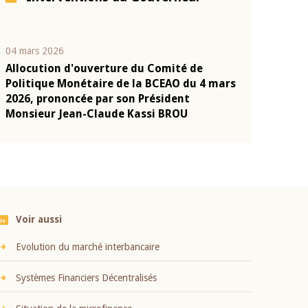
04 mars 2026
22 juillet 2026
Allocution d'ouverture du Comité de
Mot introduc
n
Politique Monétaire de la BCEAO du 4 mars
Claude Kassi
2026, prononcée par son Président
présentation
Monsieur Jean-Claude Kassi BROU
BCEAO
Voir aussi
Evolution du marché interbancaire
Systèmes Financiers Décentralisés