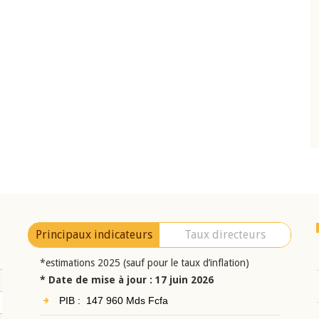
10 juin 2026
eur Jean-
Allocution d'ouverture du Comité de
a cérémonie de
Politique Monétaire de la BCEAO du 10 jui
uel 2025 de la
2026, prononcée par son Président
Monsieur Jean-Claude Kassi BROU
Principaux indicateurs
Taux directeurs
*estimations 2025 (sauf pour le taux d’inflation)
* Date de mise à jour : 17 juin 2026
PIB : 147 960 Mds Fcfa