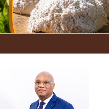
introductif du Gouverneur
Open
configuration
options