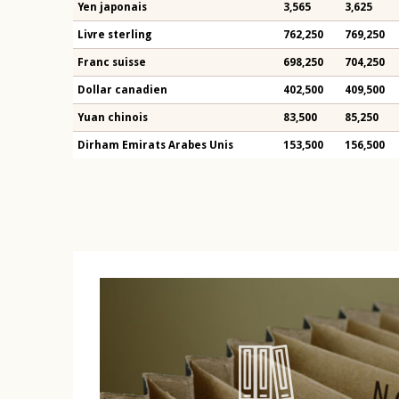
Yen japonais
3,565
3,625
Livre sterling
762,250
769,250
Franc suisse
698,250
704,250
Dollar canadien
402,500
409,500
Yuan chinois
83,500
85,250
Dirham Emirats Arabes Unis
153,500
156,500