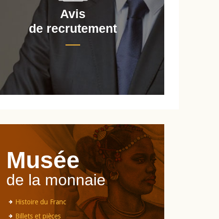
Avis
de recrutement
d
Musée
de la monnaie
Histoire du Franc
Billets et pièces