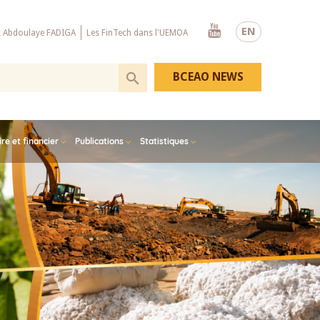
Youtube
EN
x Abdoulaye FADIGA
Les FinTech dans l'UEMOA
BCEAO NEWS
e et financier
Publications
Statistiques