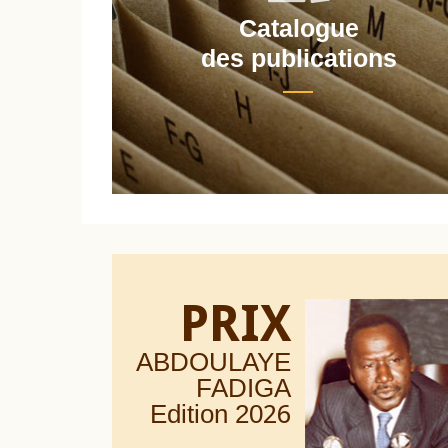
Catalogue
nt
des publications
PRIX
ABDOULAYE
FADIGA
Edition 20
26