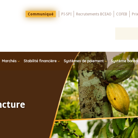
Menu
Communiqué
PI-SPI
Recrutements BCEAO
COFEB
Pri
Top
Marchés
Stabilité financière
Systèmes de paiement
Système bancair
ncture