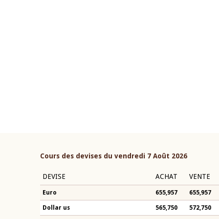
22 juillet 2026
ouverture du Comité de
Mot introductif du Gouvern
étaire de la BCEAO du 4 mars
Claude Kassi BROU lors de l
ée par son Président
présentation du rapport ann
n-Claude Kassi BROU
BCEAO
Cours des devises du vendredi 7 Août 2026
DEVISE
ACHAT
VENTE
Euro
655,957
655,957
Dollar us
565,750
572,750