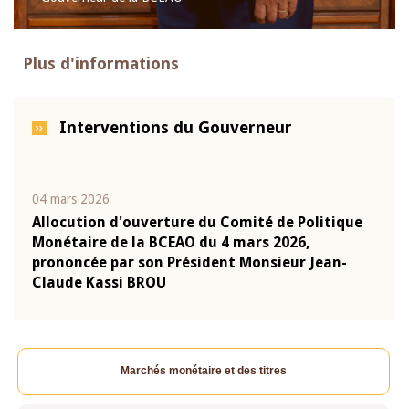
Plus d'informations
Interventions du Gouverneur
04 mars 2026
22 ju
que
Allocution d'ouverture du Comité de Politique
Mot 
Monétaire de la BCEAO du 4 mars 2026,
Kass
-
prononcée par son Président Monsieur Jean-
prés
Claude Kassi BROU
BCE
Marchés monétaire et des titres