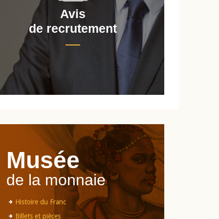
Avis
de recrutement
d
Musée
de la monnaie
Histoire du Franc
Billets et pièces