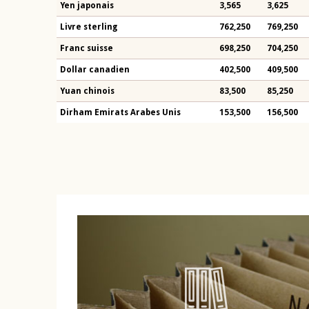
Yen japonais
3,565
3,625
Livre sterling
762,250
769,250
Franc suisse
698,250
704,250
Dollar canadien
402,500
409,500
Yuan chinois
83,500
85,250
Dirham Emirats Arabes Unis
153,500
156,500