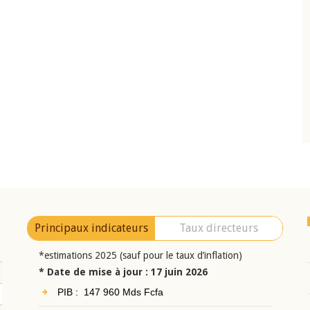
10 juin 2026
eur Jean-
Allocution d'ouverture du Comité de
a cérémonie de
Politique Monétaire de la BCEAO du 10 jui
uel 2025 de la
2026, prononcée par son Président
Monsieur Jean-Claude Kassi BROU
Principaux indicateurs
Taux directeurs
*estimations 2025 (sauf pour le taux d’inflation)
* Date de mise à jour : 17 juin 2026
PIB : 147 960 Mds Fcfa