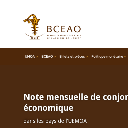
Skip
to
main
content
UMOA
BCEAO
Billets et pièces
Politique monétaire
Note mensuelle de conjo
économique
dans les pays de l'UEMOA