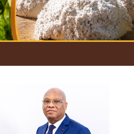
introductif du Gouverneur
Open
configuration
options