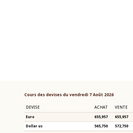
22 juillet 2026
ouverture du Comité de
Mot introductif du Gouvern
étaire de la BCEAO du 4 mars
Claude Kassi BROU lors de l
ée par son Président
présentation du rapport ann
n-Claude Kassi BROU
BCEAO
Cours des devises du vendredi 7 Août 2026
DEVISE
ACHAT
VENTE
Euro
655,957
655,957
Dollar us
565,750
572,750