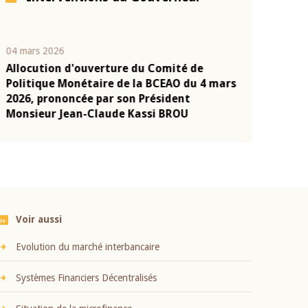
04 mars 2026
22 juillet 2026
Allocution d'ouverture du Comité de
Mot introduc
n
Politique Monétaire de la BCEAO du 4 mars
Claude Kassi
2026, prononcée par son Président
présentation
Monsieur Jean-Claude Kassi BROU
BCEAO
Voir aussi
Evolution du marché interbancaire
Systèmes Financiers Décentralisés