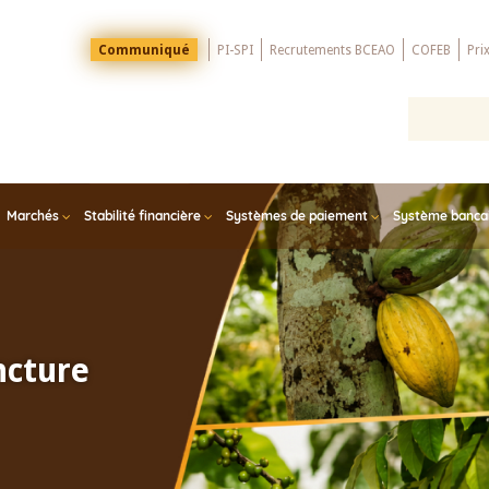
Menu
Communiqué
PI-SPI
Recrutements BCEAO
COFEB
Pri
Top
Marchés
Stabilité financière
Systèmes de paiement
Système bancair
ncture