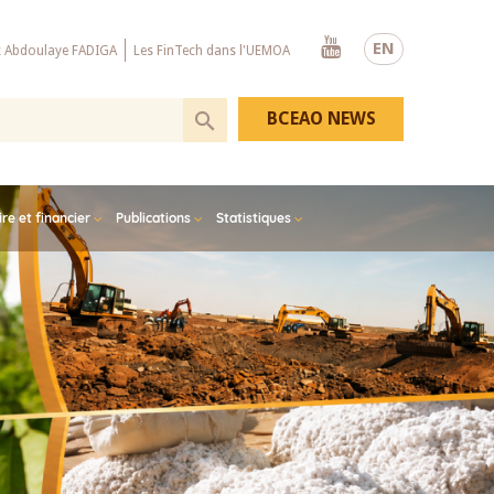
Youtube
EN
x Abdoulaye FADIGA
Les FinTech dans l'UEMOA
BCEAO NEWS
e et financier
Publications
Statistiques