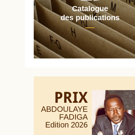
Catalogue
nt
des publications
PRIX
ABDOULAYE
FADIGA
Edition 20
26