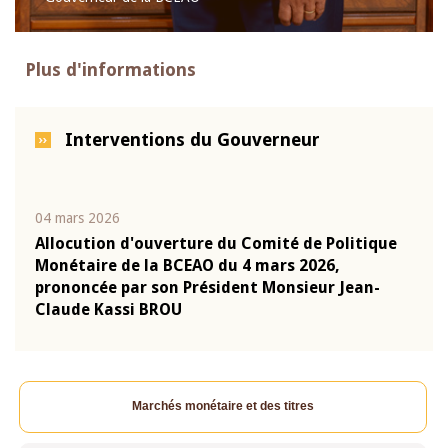
Plus d'informations
Interventions du Gouverneur
04 mars 2026
22 ju
que
Allocution d'ouverture du Comité de Politique
Mot 
Monétaire de la BCEAO du 4 mars 2026,
Kass
-
prononcée par son Président Monsieur Jean-
prés
Claude Kassi BROU
BCE
Marchés monétaire et des titres