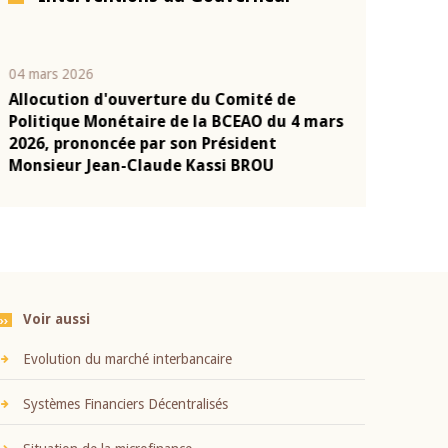
04 mars 2026
22 juillet 2026
Allocution d'ouverture du Comité de
Mot introduc
n
Politique Monétaire de la BCEAO du 4 mars
Claude Kassi
2026, prononcée par son Président
présentation
Monsieur Jean-Claude Kassi BROU
BCEAO
Voir aussi
Evolution du marché interbancaire
Systèmes Financiers Décentralisés