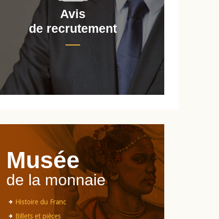
Avis
de recrutement
d
Musée
de la monnaie
Histoire du Franc
Billets et pièces