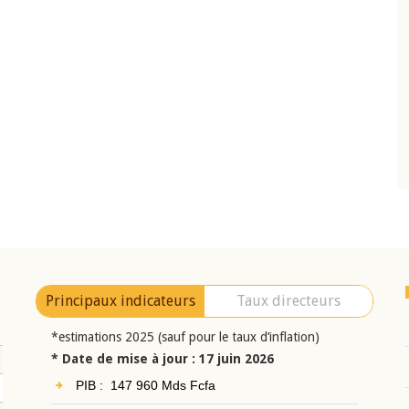
10 juin 2026
eur Jean-
Allocution d'ouverture du Comité de
a cérémonie de
Politique Monétaire de la BCEAO du 10 jui
uel 2025 de la
2026, prononcée par son Président
Monsieur Jean-Claude Kassi BROU
Principaux indicateurs
Taux directeurs
*estimations 2025 (sauf pour le taux d’inflation)
* Date de mise à jour : 17 juin 2026
PIB : 147 960 Mds Fcfa