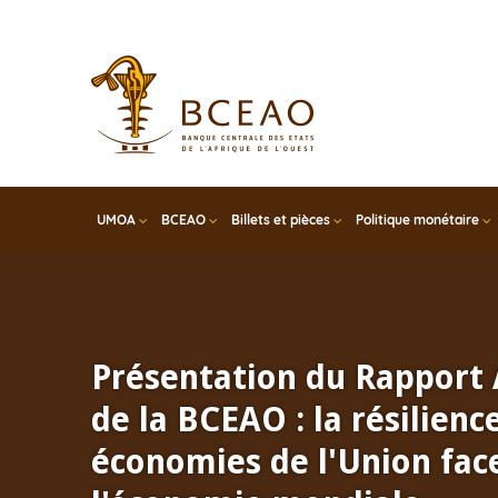
Skip
to
main
content
UMOA
BCEAO
Billets et pièces
Politique monétaire
Présentation du Rapport
de la BCEAO : la résilienc
économies de l'Union face