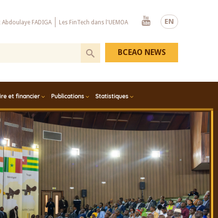
Youtube
EN
x Abdoulaye FADIGA
Les FinTech dans l'UEMOA
BCEAO NEWS
e et financier
Publications
Statistiques