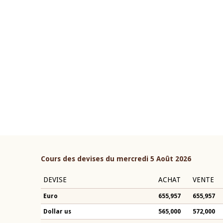
22 juillet 2026
ouverture du Comité de
Mot introductif du Gouvern
étaire de la BCEAO du 4 mars
Claude Kassi BROU lors de l
ée par son Président
présentation du rapport ann
n-Claude Kassi BROU
BCEAO
Cours des devises du mercredi 5 Août 2026
DEVISE
ACHAT
VENTE
Euro
655,957
655,957
Dollar us
565,000
572,000