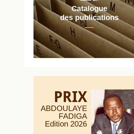
Catalogue
nt
des publications
PRIX
ABDOULAYE
FADIGA
Edition 20
26