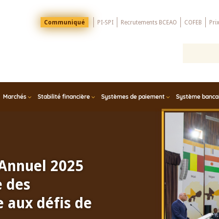
Menu
Communiqué
PI-SPI
Recrutements BCEAO
COFEB
Pri
Top
Marchés
Stabilité financière
Systèmes de paiement
Système bancair
 Annuel 2025
e des
 aux défis de