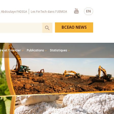
Youtube
EN
x Abdoulaye FADIGA
Les FinTech dans l'UEMOA
BCEAO NEWS
e et financier
Publications
Statistiques