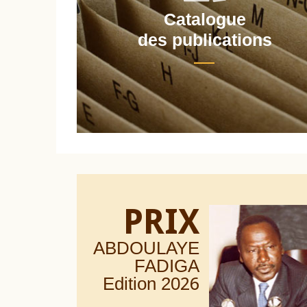
Catalogue
nt
des publications
PRIX
ABDOULAYE
FADIGA
Edition 20
26