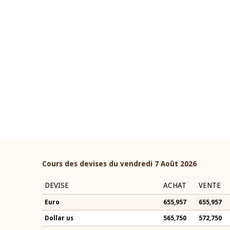
22 juillet 2026
ouverture du Comité de
Mot introductif du Gouvern
étaire de la BCEAO du 4 mars
Claude Kassi BROU lors de l
ée par son Président
présentation du rapport ann
n-Claude Kassi BROU
BCEAO
Cours des devises du vendredi 7 Août 2026
DEVISE
ACHAT
VENTE
Euro
655,957
655,957
Dollar us
565,750
572,750