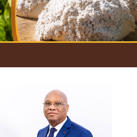
introductif du Gouverneur
Open
configuration
options