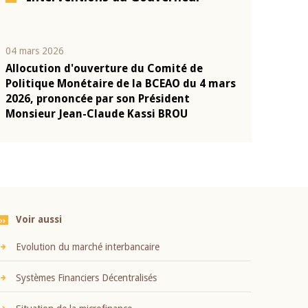
04 mars 2026
22 juillet 2026
Allocution d'ouverture du Comité de
Mot introduc
n
Politique Monétaire de la BCEAO du 4 mars
Claude Kassi
2026, prononcée par son Président
présentation
Monsieur Jean-Claude Kassi BROU
BCEAO
Voir aussi
Evolution du marché interbancaire
Systèmes Financiers Décentralisés