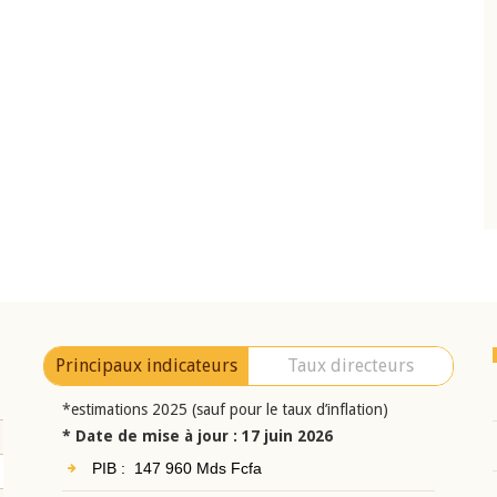
10 juin 2026
eur Jean-
Allocution d'ouverture du Comité de
a cérémonie de
Politique Monétaire de la BCEAO du 10 jui
uel 2025 de la
2026, prononcée par son Président
Monsieur Jean-Claude Kassi BROU
Principaux indicateurs
Taux directeurs
*estimations 2025 (sauf pour le taux d’inflation)
* Date de mise à jour : 17 juin 2026
PIB : 147 960 Mds Fcfa