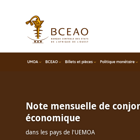
Skip
to
main
content
UMOA
BCEAO
Billets et pièces
Politique monétaire
Note mensuelle de conjo
économique
dans les pays de l'UEMOA