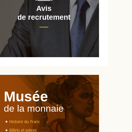
Avis
de recrutement
d
Musée
de la monnaie
Histoire du Franc
Billets et pièces