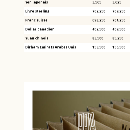
Yen japonais
3,565
3,625
Livre sterling
762,250
769,250
Franc suisse
698,250
704,250
Dollar canadien
402,500
409,500
Yuan chinois
83,500
85,250
Dirham Emirats Arabes Unis
153,500
156,500