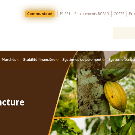
Menu
Communiqué
PI-SPI
Recrutements BCEAO
COFEB
Pri
Top
Marchés
Stabilité financière
Systèmes de paiement
Système bancair
ncture