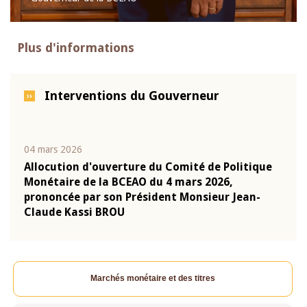
Plus d'informations
Interventions du Gouverneur
04 mars 2026
22 ju
que
Allocution d'ouverture du Comité de Politique
Mot 
Monétaire de la BCEAO du 4 mars 2026,
Kass
-
prononcée par son Président Monsieur Jean-
prés
Claude Kassi BROU
BCE
Marchés monétaire et des titres