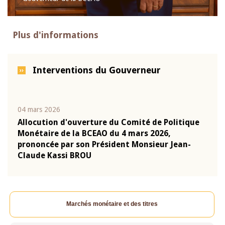
Plus d'informations
Interventions du Gouverneur
04 mars 2026
22 ju
que
Allocution d'ouverture du Comité de Politique
Mot 
Monétaire de la BCEAO du 4 mars 2026,
Kass
-
prononcée par son Président Monsieur Jean-
prés
Claude Kassi BROU
BCE
Marchés monétaire et des titres