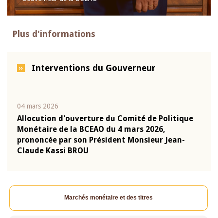
Plus d'informations
Interventions du Gouverneur
04 mars 2026
22 ju
que
Allocution d'ouverture du Comité de Politique
Mot 
Monétaire de la BCEAO du 4 mars 2026,
Kass
-
prononcée par son Président Monsieur Jean-
prés
Claude Kassi BROU
BCE
Marchés monétaire et des titres