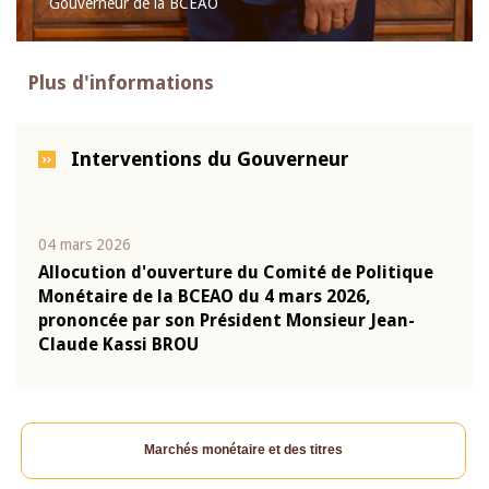
Gouverneur de la BCEAO
Plus d'informations
Interventions du Gouverneur
04 mars 2026
22 ju
que
Allocution d'ouverture du Comité de Politique
Mot 
Monétaire de la BCEAO du 4 mars 2026,
Kass
-
prononcée par son Président Monsieur Jean-
prés
Claude Kassi BROU
BCE
Marchés monétaire et des titres