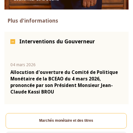
Plus d'informations
Interventions du Gouverneur
04 mars 2026
22 ju
que
Allocution d'ouverture du Comité de Politique
Mot 
Monétaire de la BCEAO du 4 mars 2026,
Kass
-
prononcée par son Président Monsieur Jean-
prés
Claude Kassi BROU
BCE
Marchés monétaire et des titres