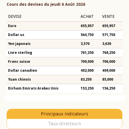
Cours des devises du jeudi 6 Août 2026
DEVISE
ACHAT
VENTE
Euro
655,957
655,957
Dollar us
564,750
571,750
Yen japonais
3,570
3,630
Livre sterling
761,250
768,250
Franc suisse
700,000
706,000
Dollar canadien
402,000
409,000
Yuan chinois
83,250
85,000
Dirham Emirats Arabes Unis
153,250
156,250
Principaux indicateurs
Taux directeurs