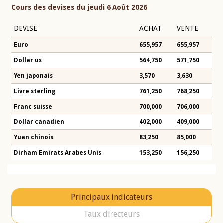
Cours des devises du jeudi 6 Août 2026
DEVISE
ACHAT
VENTE
Euro
655,957
655,957
Dollar us
564,750
571,750
Yen japonais
3,570
3,630
Livre sterling
761,250
768,250
Franc suisse
700,000
706,000
Dollar canadien
402,000
409,000
Yuan chinois
83,250
85,000
Dirham Emirats Arabes Unis
153,250
156,250
Principaux indicateurs
Taux directeurs