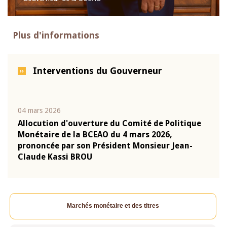
Plus d'informations
Interventions du Gouverneur
04 mars 2026
22 ju
que
Allocution d'ouverture du Comité de Politique
Mot 
Monétaire de la BCEAO du 4 mars 2026,
Kass
-
prononcée par son Président Monsieur Jean-
prés
Claude Kassi BROU
BCE
Marchés monétaire et des titres