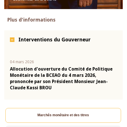
Plus d'informations
Interventions du Gouverneur
04 mars 2026
22 ju
que
Allocution d'ouverture du Comité de Politique
Mot 
Monétaire de la BCEAO du 4 mars 2026,
Kass
-
prononcée par son Président Monsieur Jean-
prés
Claude Kassi BROU
BCE
Marchés monétaire et des titres