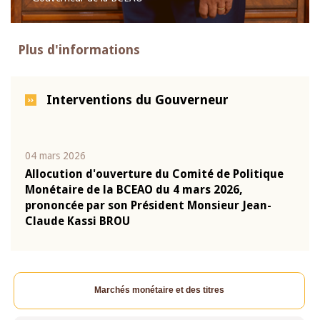
Plus d'informations
Interventions du Gouverneur
04 mars 2026
22 ju
que
Allocution d'ouverture du Comité de Politique
Mot 
Monétaire de la BCEAO du 4 mars 2026,
Kass
-
prononcée par son Président Monsieur Jean-
prés
Claude Kassi BROU
BCE
Marchés monétaire et des titres