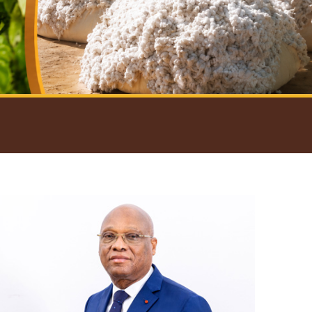
introductif du Gouverneur
Open
configuration
options