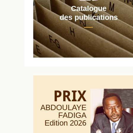
Catalogue
nt
des publications
PRIX
ABDOULAYE
FADIGA
Edition 20
26