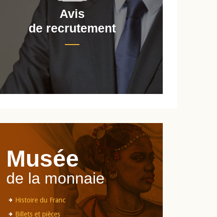
Avis
de recrutement
d
Musée
de la monnaie
Histoire du Franc
Billets et pièces