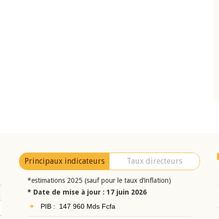
10 juin 2026
eur Jean-
Allocution d'ouverture du Comité de
a cérémonie de
Politique Monétaire de la BCEAO du 10 jui
uel 2025 de la
2026, prononcée par son Président
Monsieur Jean-Claude Kassi BROU
Principaux indicateurs
Taux directeurs
*estimations 2025 (sauf pour le taux d’inflation)
* Date de mise à jour : 17 juin 2026
PIB : 147 960 Mds Fcfa