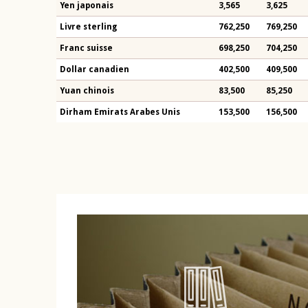
Yen japonais
3,565
3,625
Livre sterling
762,250
769,250
Franc suisse
698,250
704,250
Dollar canadien
402,500
409,500
Yuan chinois
83,500
85,250
Dirham Emirats Arabes Unis
153,500
156,500