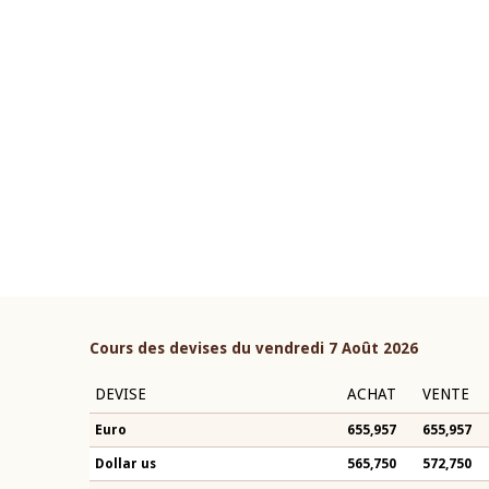
22 juillet 2026
ouverture du Comité de
Mot introductif du Gouvern
étaire de la BCEAO du 4 mars
Claude Kassi BROU lors de l
ée par son Président
présentation du rapport ann
n-Claude Kassi BROU
BCEAO
Cours des devises du vendredi 7 Août 2026
DEVISE
ACHAT
VENTE
Euro
655,957
655,957
Dollar us
565,750
572,750