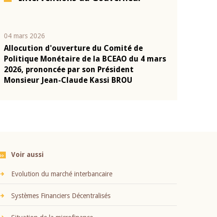
04 mars 2026
22 juillet 2026
Allocution d'ouverture du Comité de
Mot introduc
n
Politique Monétaire de la BCEAO du 4 mars
Claude Kassi
2026, prononcée par son Président
présentation
Monsieur Jean-Claude Kassi BROU
BCEAO
Voir aussi
Evolution du marché interbancaire
Systèmes Financiers Décentralisés