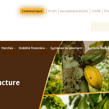
Menu
Communiqué
PI-SPI
Recrutements BCEAO
COFEB
Pri
Top
Marchés
Stabilité financière
Systèmes de paiement
Système bancair
ncture