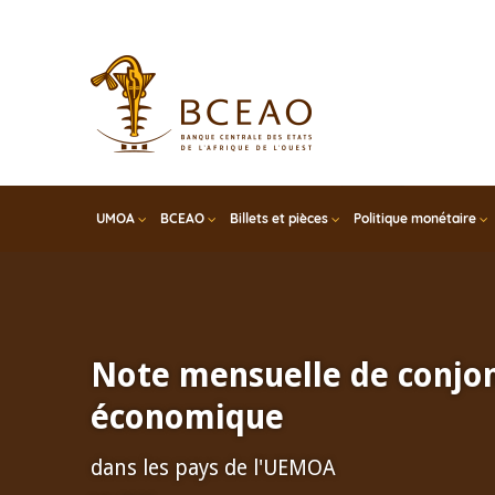
Skip
to
main
content
UMOA
BCEAO
Billets et pièces
Politique monétaire
Note mensuelle de conjo
économique
dans les pays de l'UEMOA