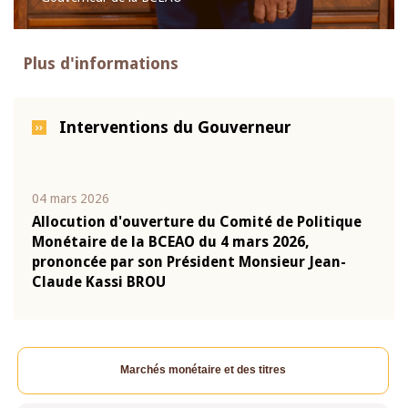
Plus d'informations
Interventions du Gouverneur
04 mars 2026
22 ju
que
Allocution d'ouverture du Comité de Politique
Mot 
Monétaire de la BCEAO du 4 mars 2026,
Kass
-
prononcée par son Président Monsieur Jean-
prés
Claude Kassi BROU
BCE
Marchés monétaire et des titres