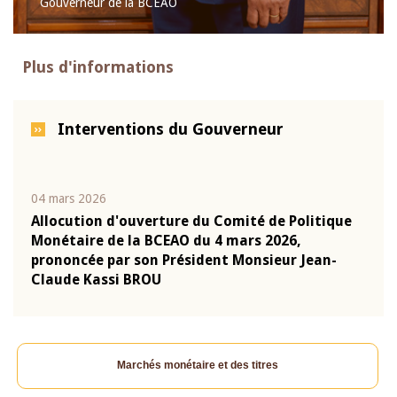
Gouverneur de la BCEAO
Plus d'informations
Interventions du Gouverneur
04 mars 2026
22 ju
que
Allocution d'ouverture du Comité de Politique
Mot 
Monétaire de la BCEAO du 4 mars 2026,
Kass
-
prononcée par son Président Monsieur Jean-
prés
Claude Kassi BROU
BCE
Marchés monétaire et des titres