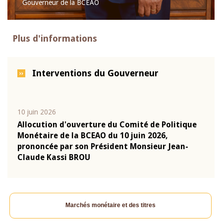
Gouverneur de la BCEAO
Plus d'informations
Interventions du Gouverneur
10 juin 2026
04 m
e
Allocution d'ouverture du Comité de Politique
Allo
Monétaire de la BCEAO du 10 juin 2026,
Moné
prononcée par son Président Monsieur Jean-
pron
Claude Kassi BROU
Clau
Marchés monétaire et des titres