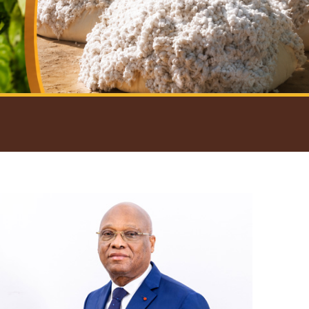
introductif du Gouverneur
Open
configuration
options