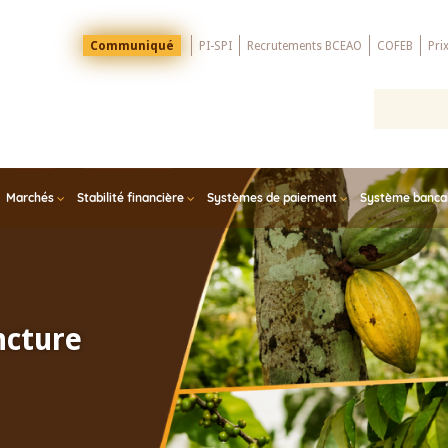
Menu
Communiqué
PI-SPI
Recrutements BCEAO
COFEB
Pri
Top
Marchés
Stabilité financière
Systèmes de paiement
Système bancair
ncture