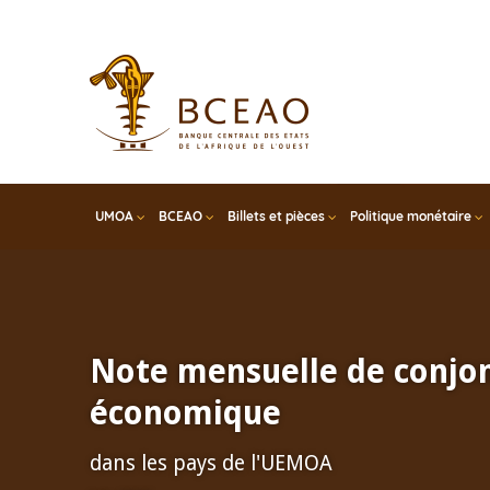
Skip
to
main
content
UMOA
BCEAO
Billets et pièces
Politique monétaire
Note mensuelle de conjo
économique
dans les pays de l'UEMOA