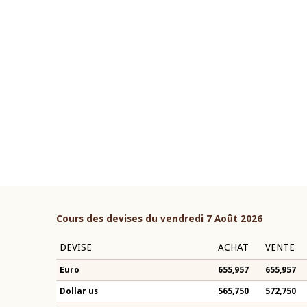
22 juillet 2026
ouverture du Comité de
Mot introductif du Gouvern
étaire de la BCEAO du 4 mars
Claude Kassi BROU lors de l
ée par son Président
présentation du rapport ann
n-Claude Kassi BROU
BCEAO
Cours des devises du vendredi 7 Août 2026
DEVISE
ACHAT
VENTE
Euro
655,957
655,957
Dollar us
565,750
572,750