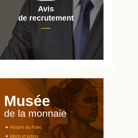
Avis
de recrutement
d
Musée
de la monnaie
Histoire du Franc
Billets et pièces