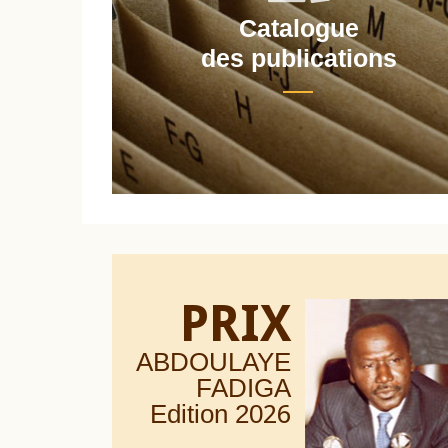
Catalogue
nt
des publications
PRIX
ABDOULAYE
FADIGA
Edition 20
26