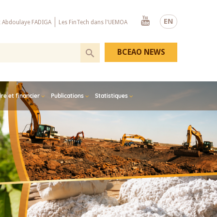
Youtube
EN
x Abdoulaye FADIGA
Les FinTech dans l'UEMOA
BCEAO NEWS
e et financier
Publications
Statistiques