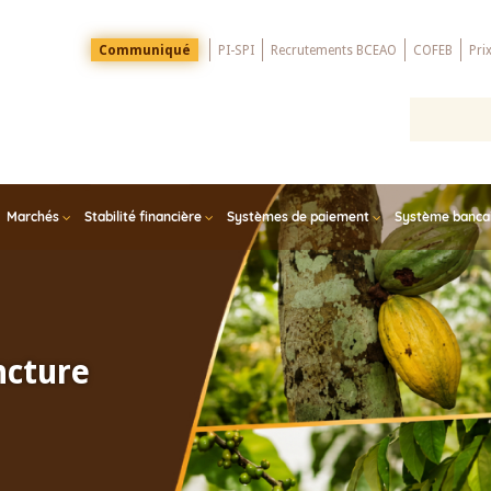
Menu
Communiqué
PI-SPI
Recrutements BCEAO
COFEB
Pri
Top
Marchés
Stabilité financière
Systèmes de paiement
Système bancair
ncture