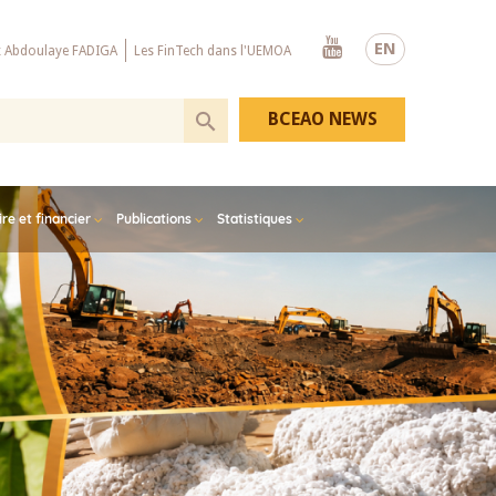
Youtube
EN
x Abdoulaye FADIGA
Les FinTech dans l'UEMOA
BCEAO NEWS
e et financier
Publications
Statistiques