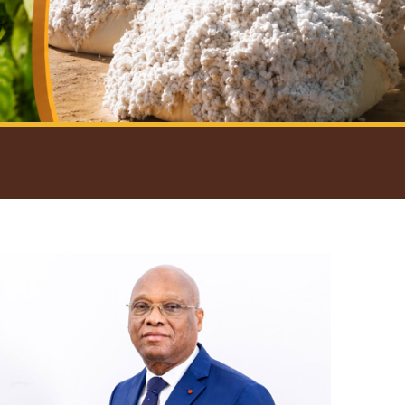
introductif du Gouverneur
Open
configuration
options