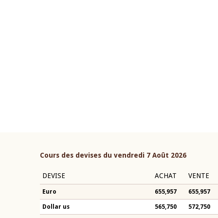
22 juillet 2026
ouverture du Comité de
Mot introductif du Gouvern
étaire de la BCEAO du 4 mars
Claude Kassi BROU lors de l
ée par son Président
présentation du rapport ann
n-Claude Kassi BROU
BCEAO
Cours des devises du vendredi 7 Août 2026
DEVISE
ACHAT
VENTE
Euro
655,957
655,957
Dollar us
565,750
572,750