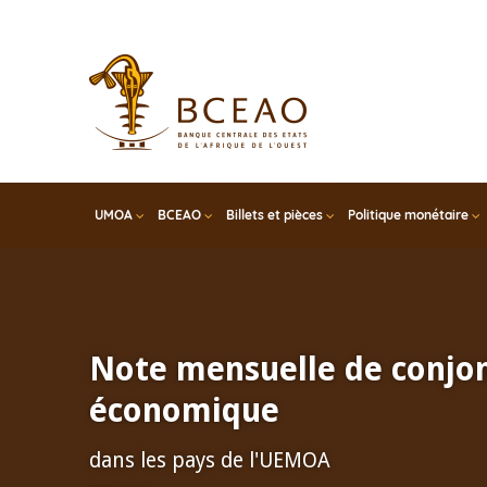
Skip
to
main
content
UMOA
BCEAO
Billets et pièces
Politique monétaire
Note mensuelle de conjo
économique
dans les pays de l'UEMOA