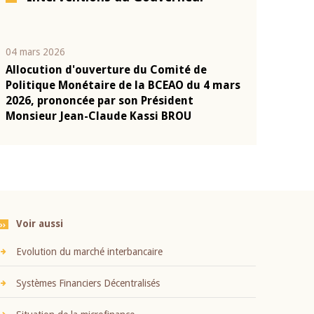
04 mars 2026
22 juillet 2026
Allocution d'ouverture du Comité de
Mot introduc
n
Politique Monétaire de la BCEAO du 4 mars
Claude Kassi
2026, prononcée par son Président
présentation
Monsieur Jean-Claude Kassi BROU
BCEAO
Voir aussi
Evolution du marché interbancaire
Systèmes Financiers Décentralisés