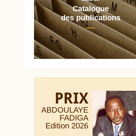
Catalogue
nt
des publications
PRIX
ABDOULAYE
FADIGA
Edition 20
26