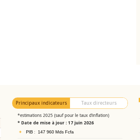
10 juin 2026
eur Jean-
Allocution d'ouverture du Comité de
a cérémonie de
Politique Monétaire de la BCEAO du 10 jui
uel 2025 de la
2026, prononcée par son Président
Monsieur Jean-Claude Kassi BROU
Principaux indicateurs
Taux directeurs
*estimations 2025 (sauf pour le taux d’inflation)
* Date de mise à jour : 17 juin 2026
PIB : 147 960 Mds Fcfa