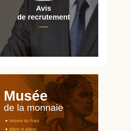
Avis
de recrutement
d
Musée
de la monnaie
Histoire du Franc
Billets et pièces