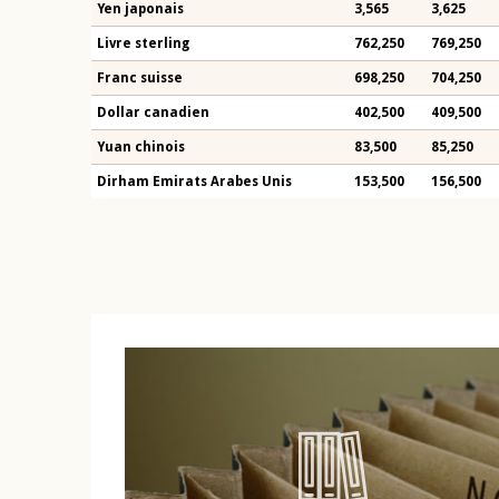
Yen japonais
3,565
3,625
Livre sterling
762,250
769,250
Franc suisse
698,250
704,250
Dollar canadien
402,500
409,500
Yuan chinois
83,500
85,250
Dirham Emirats Arabes Unis
153,500
156,500