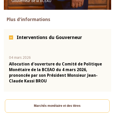
Gouverneur de la BCEAO
Plus d'informations
Interventions du Gouverneur
04 mars 2026
22 ju
que
Allocution d'ouverture du Comité de Politique
Mot 
Monétaire de la BCEAO du 4 mars 2026,
Kass
-
prononcée par son Président Monsieur Jean-
prés
Claude Kassi BROU
BCE
Marchés monétaire et des titres