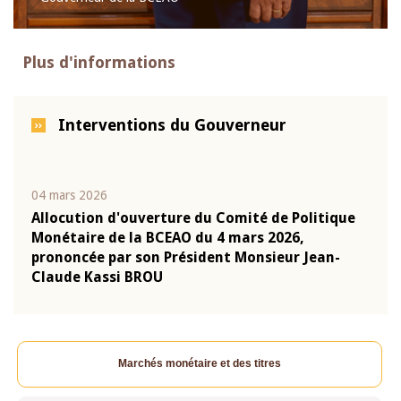
Plus d'informations
Interventions du Gouverneur
04 mars 2026
22 ju
que
Allocution d'ouverture du Comité de Politique
Mot 
Monétaire de la BCEAO du 4 mars 2026,
Kass
-
prononcée par son Président Monsieur Jean-
prés
Claude Kassi BROU
BCE
Marchés monétaire et des titres