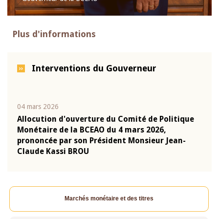
Plus d'informations
Interventions du Gouverneur
04 mars 2026
22 ju
que
Allocution d'ouverture du Comité de Politique
Mot 
Monétaire de la BCEAO du 4 mars 2026,
Kass
-
prononcée par son Président Monsieur Jean-
prés
Claude Kassi BROU
BCE
Marchés monétaire et des titres