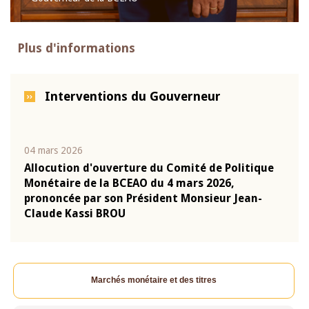
Plus d'informations
Interventions du Gouverneur
04 mars 2026
22 ju
que
Allocution d'ouverture du Comité de Politique
Mot 
Monétaire de la BCEAO du 4 mars 2026,
Kass
-
prononcée par son Président Monsieur Jean-
prés
Claude Kassi BROU
BCE
Marchés monétaire et des titres