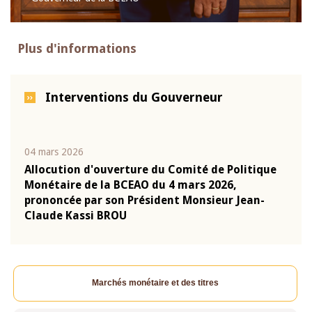
Plus d'informations
Interventions du Gouverneur
04 mars 2026
22 ju
que
Allocution d'ouverture du Comité de Politique
Mot 
Monétaire de la BCEAO du 4 mars 2026,
Kass
-
prononcée par son Président Monsieur Jean-
prés
Claude Kassi BROU
BCE
Marchés monétaire et des titres